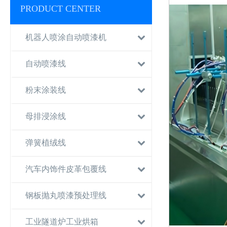
PRODUCT CENTER
机器人喷涂自动喷漆机
自动喷漆线
粉末涂装线
母排浸涂线
弹簧植绒线
汽车内饰件皮革包覆线
钢板抛丸喷漆预处理线
工业隧道炉工业烘箱