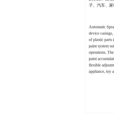
子、汽车、家
Automatic Spray
device casings, 
of plastic part
paint system su
operations. The
paint accumulat
flexible adjustm
appliance, toy 