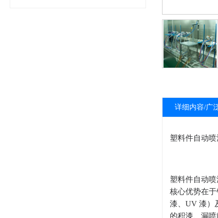
详细内容/广
塑料件自动喷漆线（Au
塑料件自动喷
核心优势在于
漆、UV 漆
的积漆、漏喷