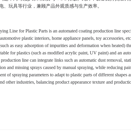
电、玩具等行业，兼顾产品外观质感与生产效率。
ing Line for Plastic Parts is an automated coating production line speci
automotive plastic interiors, home appliance panels, toy accessories, etc.
s (such as easy adsorption of impurities and deformation when heated) t
itable for plastics (such as modified acrylic paint, UV paint) and an a
 production line can integrate links such as automatic dust removal, sta
ion and missing sprays caused by manual spraying, while reducing pai
ent of spraying parameters to adapt to plastic parts of different shapes 
and other industries, balancing product appearance texture and productio