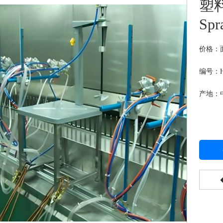
塑料
Spra
价格：
编号：HJ
产地：