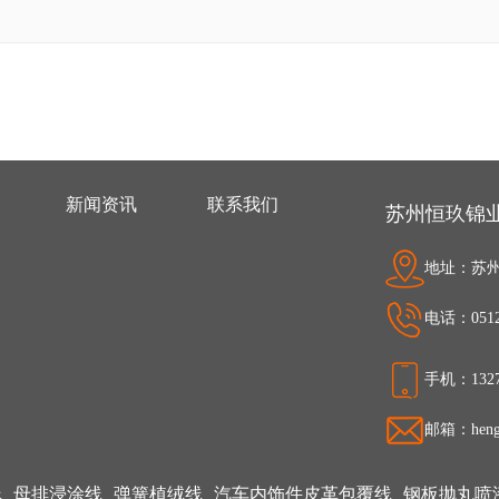
新闻资讯
联系我们
苏州恒玖锦
地址：苏州
电话：0512-
手机：1327
邮箱：hengj
线
母排浸涂线
弹簧植绒线
汽车内饰件皮革包覆线
钢板抛丸喷