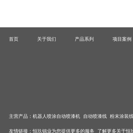
首页
关于我们
产品系列
项目案例
主营产品：
机器人喷涂自动喷漆机
自动喷漆线
粉末涂装
友情链接：
恒玖锦业为您提供更多的服务
了解更多关于恒