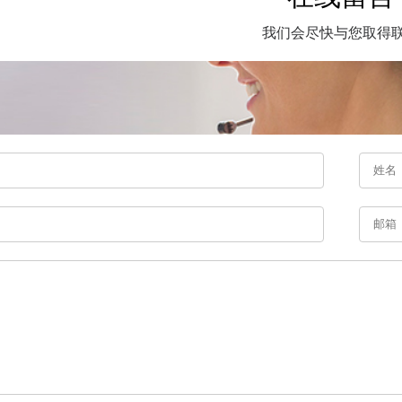
我们会尽快与您取得