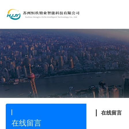
在线留言
在线留言