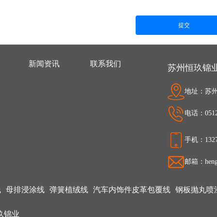
提交
新闻资讯
联系我们
苏州恒玖锦
地址：苏州
电话：0512-
手机：1327
邮箱：hengj
线
母排浸涂线
弹簧植绒线
汽车内饰件皮革包覆线
钢板抛丸喷
玖锦业