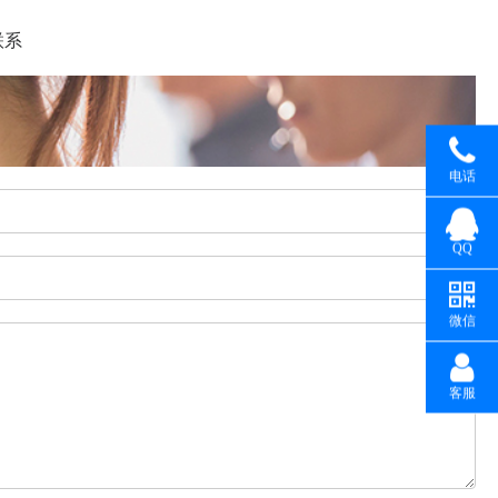
联系
电话
QQ
微信
客服