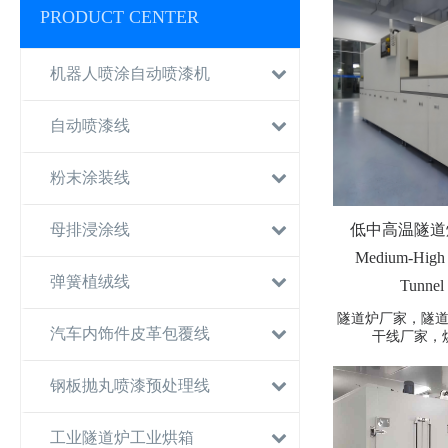
PRODUCT CENTER
机器人喷涂自动喷漆机
自动喷漆线
粉末涂装线
母排浸涂线
低中高温隧道烘
Medium-High 
弹簧植绒线
Tunnel
隧道炉厂家，隧
汽车内饰件皮革包覆线
干线厂家，
钢板抛丸喷漆预处理线
工业隧道炉工业烘箱